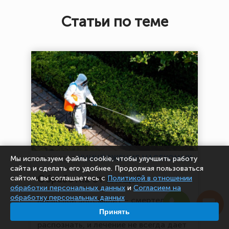
Статьи по теме
УНИЧТОЖЕНИЕ НАСЕКОМЫХ
Мы используем файлы cookie, чтобы улучшить работу
03.06.2020
сайта и сделать его удобнее. Продолжая пользоваться
Обработка от клещей
сайтом, вы соглашаетесь с
Политикой в отношении
обработки персональных данных
и
Согласием на
обработку персональных данных
Клещевой энцефалит – смертельно
Принять
опасное заболевание. Его сложно
распознать, и лечение не всегда дает