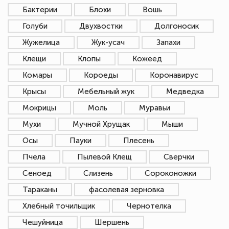
Бактерии
Блохи
Вошь
Голуби
Двухвостки
Долгоносик
Жужелица
Жук-усач
Запахи
Клещи
Клопы
Кожеед
Комары
Короеды
Коронавирус
Крысы
Мебельный жук
Медведка
Мокрицы
Моль
Муравьи
Мухи
Мучной Хрущак
Мыши
Осы
Пауки
Плесень
Пчела
Пылевой Клещ
Сверчки
Сеноед
Слизень
Сороконожки
Тараканы
фасолевая зерновка
Хлебный точильщик
Чернотелка
Чешуйница
Шершень