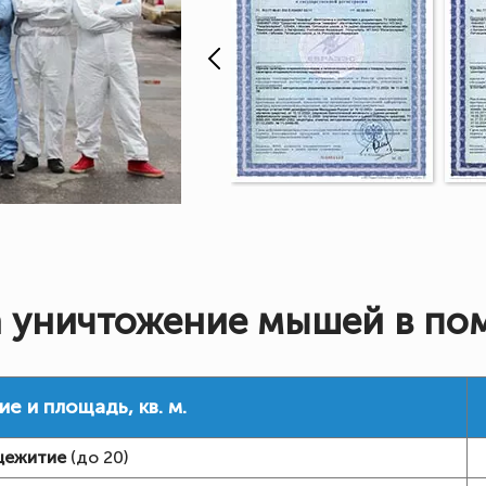
 уничтожение мышей в п
 и площадь, кв. м.
ежитие
(до 20)