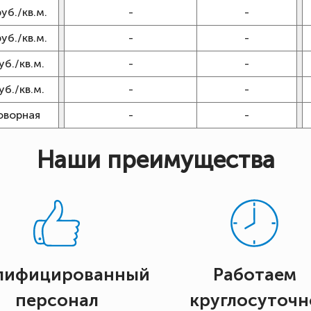
руб./кв.м.
-
-
руб./кв.м.
-
-
уб./кв.м.
-
-
уб./кв.м.
-
-
оворная
-
-
Наши преимущества
лифицированный
Работаем
персонал
круглосуточн