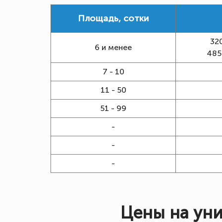
Площадь, сотки
32
6 и менее
485
7 - 10
11 - 50
51 - 99
-
-
-
Цены на ун