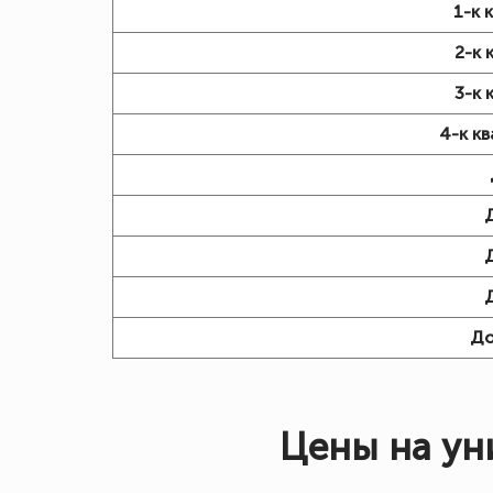
1-к 
2-к 
3-к 
4-к к
Д
Цены на ун