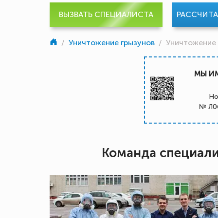
ВЫЗВАТЬ СПЕЦИАЛИСТА
РАССЧИТ
/
Уничтожение грызунов
/
Уничтожение
МЫ И
Но
№ Л0
Команда специал