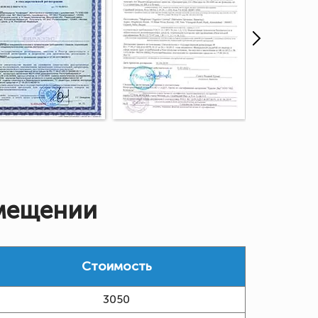
омещении
Стоимость
3050