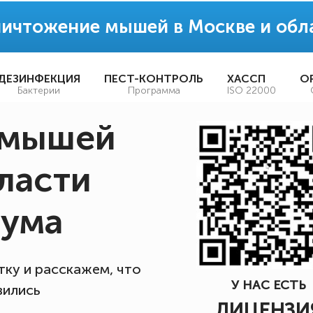
ничтожение мышей в Москве и обл
ДЕЗИНФЕКЦИЯ
ПЕСТ-КОНТРОЛЬ
ХАССП
О
Бактерии
Программа
ISO 22000
 мышей
ласти
шума
ку и расскажем, что
У НАС ЕСТЬ
вились
ЛИЦЕНЗИ