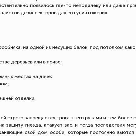
ействительно появилось где-то неподалеку или даже пря
алистов дезинсекторов для его уничтожения.
особняка, на одной из несущих балок, под потолком как
стве деревьев или в почве;
ромных местах на даче;
вом;
ешней отделки.
ей строго запрещается трогать его руками и тем более с
а защиту гнезда, атакует вас, и тогда последствия мо
раняющие свой дом особи, которые постоянно вьются 