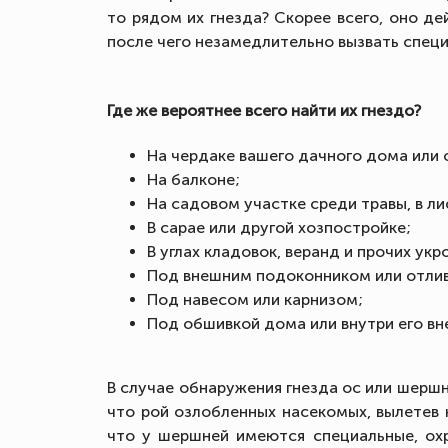
то рядом их гнезда? Скорее всего, оно д
после чего незамедлительно вызвать специ
Где же вероятнее всего найти их гнездо?
На чердаке вашего дачного дома или 
На балконе;
На садовом участке среди травы, в ли
В сарае или другой хозпостройке;
В углах кладовок, веранд и прочих ук
Под внешним подоконником или отли
Под навесом или карнизом;
Под обшивкой дома или внутри его вн
В случае обнаружения гнезда ос или шершн
что рой озлобленных насекомых, вылетев н
что у шершней имеются специальные, ох