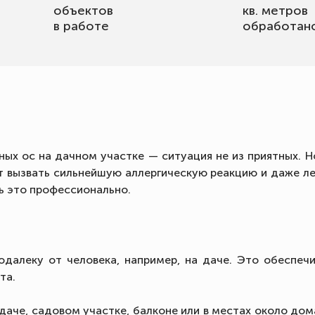
объектов
кв. метров
в работе
обработан
ых ос на дачном участке — ситуация не из приятных. Но
т вызвать сильнейшую аллергическую реакцию и даже л
ь это профессионально.
одалеку от человека, например, на даче. Это обеспечи
та.
аче, садовом участке, балконе или в местах около дома