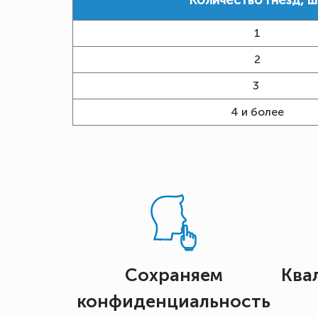
Количество гнезд, ш
1
2
3
4 и более
Сохраняем
Ква
конфиденциальность