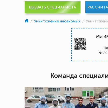
ВЫЗВАТЬ СПЕЦИАЛИСТА
РАССЧИТ
/
Уничтожение насекомых
/
Уничтожен
МЫ И
Но
№ Л0
Команда специал