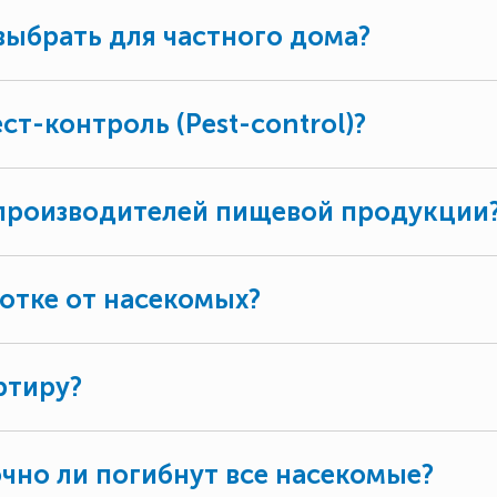
выбрать для частного дома?
ст-контроль (Pest-control)?
 производителей пищевой продукции
ботке от насекомых?
ртиру?
очно ли погибнут все насекомые?