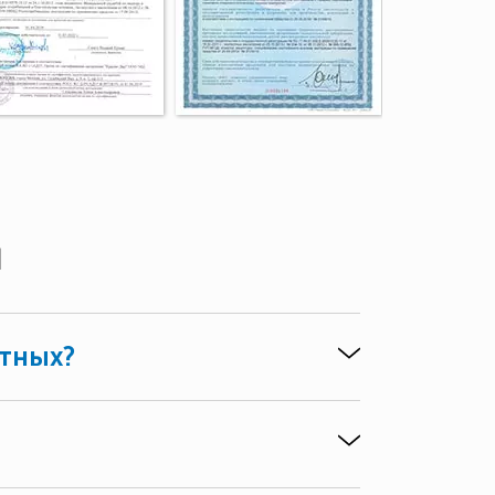
ы
отных?