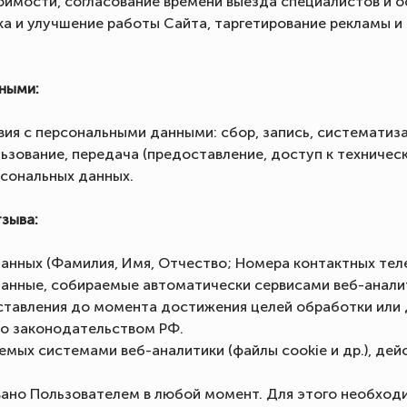
стоимости, согласование времени выезда специалистов и 
ка и улучшение работы Сайта, таргетирование рекламы 
нными:
я с персональными данными: сбор, запись, систематизац
льзование, передача (предоставление, доступ к техничес
рсональных данных.
тзыва:
данных (Фамилия, Имя, Отчество; Номера контактных те
 Данные, собираемые автоматически сервисами веб-анали
доставления до момента достижения целей обработки или
ено законодательством РФ.
емых системами веб-аналитики (файлы cookie и др.), дейс
вано Пользователем в любой момент. Для этого необхо