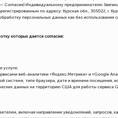
 — Согласие) Индивидуальному предпринимателю Звягин
гистрированным по адресу: Курская обл., 305022, г. Курс
обработку персональных данных как без использования ср
ботку которых дается согласие:
е услуги;
висами веб-аналитики «Яндекс.Метрика» и «Google Analyt
й системе, типе браузера, дате и времени посещения, 
еских данных на территорию США для работы сервиса Goo
вателем, включая направление уведомлений, запросов, к