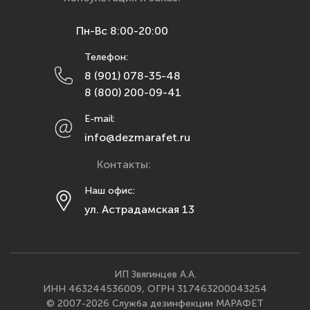
Курск
Пн-Вс 8:00-20:00
Липецк
Телефон:
Махачкала
8 (901) 078-35-48
Москва
8 (800) 200-09-41
Мурманск
E-mail:
Набережные Челны
info@dezmarafet.ru
Нижний Новгород
Контакты:
Новосибирск
Омск
Наш офис:
ул. Астрадамская 13
Орел
Оренбург
Пенза
Пермь
ИП Звягинцев А.А.
ИНН 463244536009, ОГРН 317463200043254
Ростов-на-Дону
© 2007-2026 Служба дезинфекции МАРАФЕТ