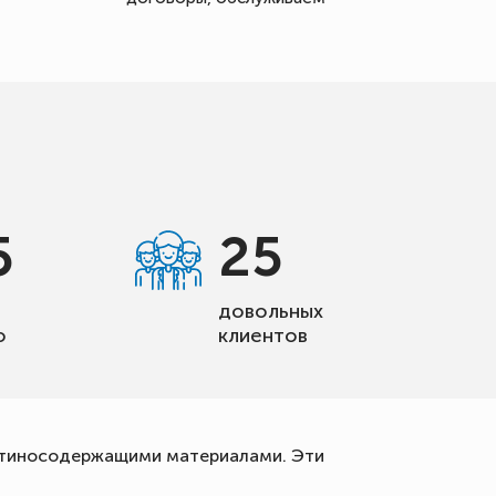
5
25
довольных
о
клиентов
ратиносодержащими материалами. Эти