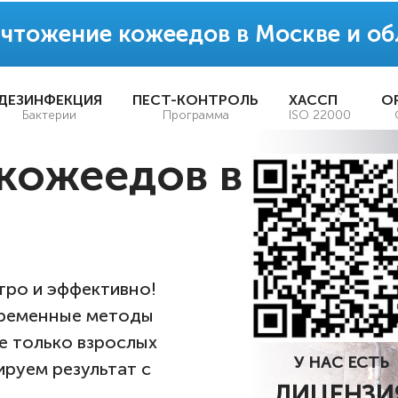
чтожение кожеедов в Москве и об
ДЕЗИНФЕКЦИЯ
ПЕСТ-КОНТРОЛЬ
ХАССП
О
Бактерии
Программа
ISO 22000
кожеедов в
тро и эффективно!
временные методы
е только взрослых
У НАС ЕСТЬ
ируем результат с
ЛИЦЕНЗИ