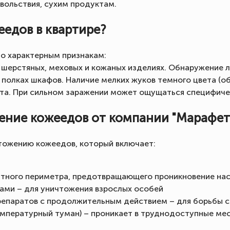
вольствия, сухим продуктам.
еедов в квартире?
о характерным признакам:
 шерстяных, меховых и кожаных изделиях. Обнаружение л
а полках шкафов. Наличие мелких жуков темного цвета (о
ета. При сильном заражении может ощущаться специфиче
ние кожеедов от компании "Марафет
тожению кожеедов, который включает:
итного периметра, предотвращающего проникновение на
ми – для уничтожения взрослых особей
епаратов с продолжительным действием – для борьбы с
мпературный туман) – проникает в труднодоступные ме