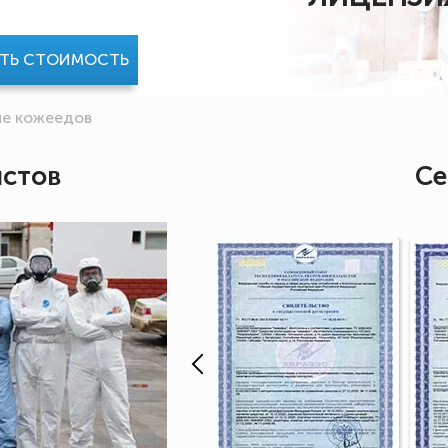
АТЬ СТОИМОСТЬ
е кожеедов
истов
Се