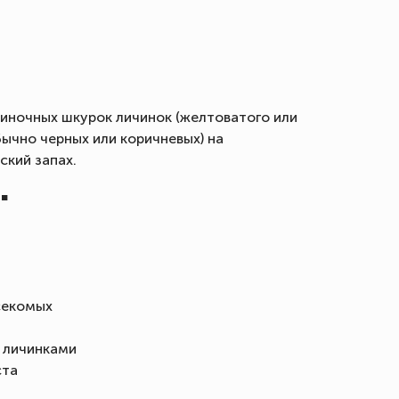
иночных шкурок личинок (желтоватого или
бычно черных или коричневых) на
ский запах.
"
секомых
 личинками
ста