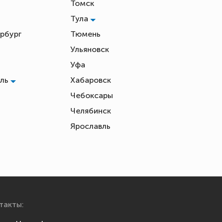
Томск
Тула
рбург
Тюмень
Ульяновск
Уфа
оль
Хабаровск
Чебоксары
Челябинск
ь
Ярославль
такты: