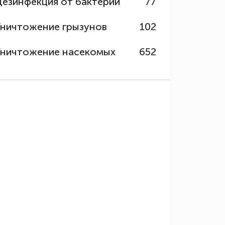
Дезинфекция от бактерий
77
Уничтожение грызунов
102
Уничтожение насекомых
652