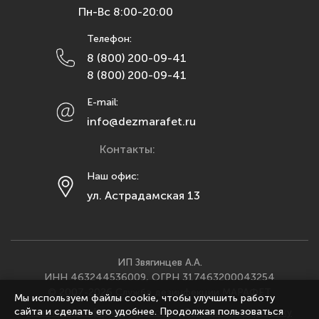
Пн-Вс 8:00-20:00
Липецк
Телефон:
Махачкала
8 (800) 200-09-41
Москва
8 (800) 200-09-41
Мурманск
E-mail:
Набережные Челны
info@dezmarafet.ru
Нижний Новгород
Контакты:
Новосибирск
Омск
Наш офис:
ул. Астрадамская 13
Орел
Оренбург
Пенза
Пермь
ИП Звягинцев А.А.
ИНН 463244536009, ОГРН 317463200043254
Ростов-на-Дону
© 2007-2026 Служба дезинфекции МАРАФЕТ
Мы используем файлы cookie, чтобы улучшить работу
Рязань
сайта и сделать его удобнее. Продолжая пользоваться
Политика конфиденциальности
·
Согласие на обработку