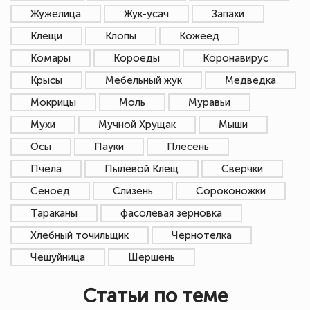
Жужелица
Жук-усач
Запахи
Клещи
Клопы
Кожеед
Комары
Короеды
Коронавирус
Крысы
Мебельный жук
Медведка
Мокрицы
Моль
Муравьи
Мухи
Мучной Хрущак
Мыши
Осы
Пауки
Плесень
Пчела
Пылевой Клещ
Сверчки
Сеноед
Слизень
Сороконожки
Тараканы
фасолевая зерновка
Хлебный точильщик
Чернотелка
Чешуйница
Шершень
Статьи по теме