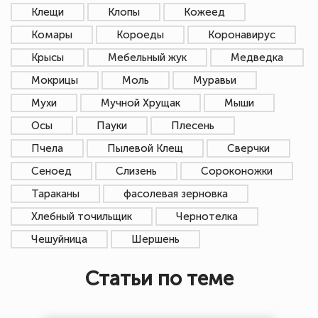
Клещи
Клопы
Кожеед
Комары
Короеды
Коронавирус
Крысы
Мебельный жук
Медведка
Мокрицы
Моль
Муравьи
Мухи
Мучной Хрущак
Мыши
Осы
Пауки
Плесень
Пчела
Пылевой Клещ
Сверчки
Сеноед
Слизень
Сороконожки
Тараканы
фасолевая зерновка
Хлебный точильщик
Чернотелка
Чешуйница
Шершень
Статьи по теме