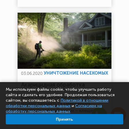
УНИЧТОЖЕНИЕ НАСЕКОМЫХ
03.06.2020
Акарицидная обработка
Мы используем файлы cookie, чтобы улучшить работу
сайта и сделать его удобнее. Продолжая пользоваться
Даже отдыхая на дачном участке,
сайтом, вы соглашаетесь с
Политикой в отношении
можно заразиться смертельно
обработки персональных данных
и
Согласием на
опасным заболеванием – клещевым
обработку персональных данных
энцефалитом.
»
Принять