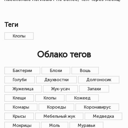
Теги
Клопы
Облако тегов
Бактерии
Блохи
Вошь
Голуби
Двухвостки
Долгоносик
Жужелица
Жук-усач
Запахи
Клещи
Клопы
Кожеед
Комары
Короеды
Коронавирус
Крысы
Мебельный жук
Медведка
Мокрицы
Моль
Муравьи