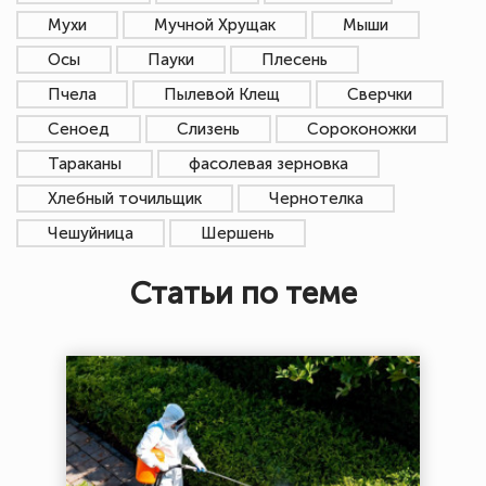
Мухи
Мучной Хрущак
Мыши
Осы
Пауки
Плесень
Пчела
Пылевой Клещ
Сверчки
Сеноед
Слизень
Сороконожки
Тараканы
фасолевая зерновка
Хлебный точильщик
Чернотелка
Чешуйница
Шершень
Статьи по теме