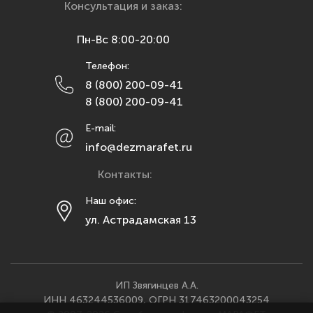
Красноярск
Консультация и заказ:
Курск
Пн-Вс 8:00-20:00
Липецк
Телефон:
Махачкала
8 (800) 200-09-41
Москва
8 (800) 200-09-41
Мурманск
E-mail:
Набережные Челны
info@dezmarafet.ru
Нижний Новгород
Контакты:
Новосибирск
Омск
Наш офис:
ул. Астрадамская 13
Орел
Оренбург
Пенза
Пермь
ИП Звягинцев А.А.
ИНН 463244536009, ОГРН 317463200043254
Ростов-на-Дону