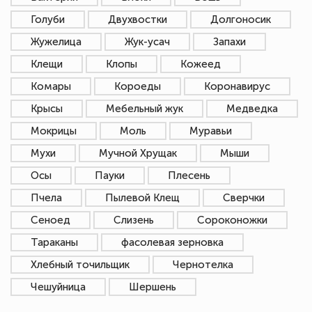
Голуби
Двухвостки
Долгоносик
Жужелица
Жук-усач
Запахи
Клещи
Клопы
Кожеед
Комары
Короеды
Коронавирус
Крысы
Мебельный жук
Медведка
Мокрицы
Моль
Муравьи
Мухи
Мучной Хрущак
Мыши
Осы
Пауки
Плесень
Пчела
Пылевой Клещ
Сверчки
Сеноед
Слизень
Сороконожки
Тараканы
фасолевая зерновка
Хлебный точильщик
Чернотелка
Чешуйница
Шершень