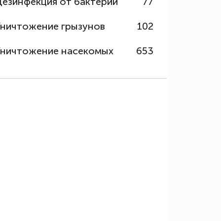
Дезинфекция от бактерий
77
Уничтожение грызунов
102
Уничтожение насекомых
653