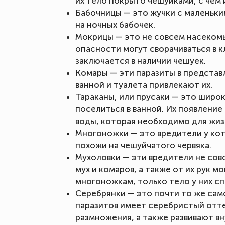
их тело покрыто чешуйками, с чем 
Бабочницы — это жучки с маленьким
на ночных бабочек.
Мокрицы — это не совсем насекомы
опасности могут сворачиваться в к
заключается в наличии чешуек.
Комары — эти паразиты в представ
ванной и туалета привлекают их.
Тараканы, или прусаки — это широ
поселиться в ванной. Их появление
воды, которая необходимо для жиз
Многоножки — это вредители у кот
похожи на чешуйчатого червяка.
Мухоловки — эти вредители не совс
мух и комаров, а также от их рук м
многоножкам, только тело у них с
Серебрянки — это почти то же само
паразитов имеет серебристый отт
размножения, а также развивают в