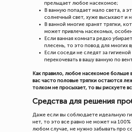
прельщает любое насекомое;
В ванную попадает мало света, а эт
солнечный свет, хуже высыхают и 
В ванной многие хранят тряпки, к
может привлечь насекомых, особен
Если ванная комната редко убирае
плесень, то это повод для многих 
Если соседи не следят за гигиеной 
перекочевать в вашу ванную по вен
Как правило, любое насекомое больше в
вас часто половые тряпки остаются лежа
толком не просыхает, то вы рискуете в
Средства для решения про
Даже если вы соблюдаете идеальную гиг
нет, то это все равно не может на 100
любом случае, не нужно забывать про со