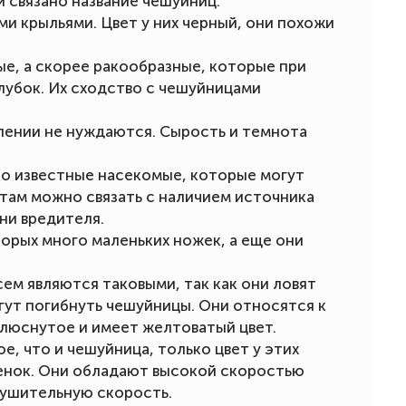
и связано название чешуйниц.
и крыльями. Цвет у них черный, они похожи
е, а скорее ракообразные, которые при
лубок. Их сходство с чешуйницами
лении не нуждаются. Сырость и темнота
ко известные насекомые, которые могут
 там можно связать с наличием источника
ни вредителя.
орых много маленьких ножек, а еще они
ем являются таковыми, так как они ловят
огут погибнуть чешуйницы. Они относятся к
плюснутое и имеет желтоватый цвет.
е, что и чешуйница, только цвет у этих
енок. Они обладают высокой скоростью
нушительную скорость.