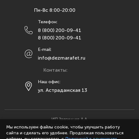
Курск
Пн-Вс 8:00-20:00
Липецк
Телефон:
Махачкала
8 (800) 200-09-41
Москва
8 (800) 200-09-41
Мурманск
E-mail:
Набережные Челны
info@dezmarafet.ru
Нижний Новгород
Контакты:
Новосибирск
Омск
Наш офис:
ул. Астрадамская 13
Орел
Оренбург
Пенза
Пермь
ИП Звягинцев А.А.
ИНН 463244536009, ОГРН 317463200043254
Мы используем файлы cookie, чтобы улучшить работу
Ростов-на-Дону
© 2007-2026 Служба дезинфекции МАРАФЕТ
сайта и сделать его удобнее. Продолжая пользоваться
Рязань
сайтом, вы соглашаетесь с
Политикой в отношении