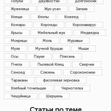
Голуби
Двухвостки
Долгоносик
Жужелица
Жук-усач
Запахи
Клещи
Клопы
Кожеед
Комары
Короеды
Коронавирус
Крысы
Мебельный жук
Медведка
Мокрицы
Моль
Муравьи
Мухи
Мучной Хрущак
Мыши
Осы
Пауки
Плесень
Пчела
Пылевой Клещ
Сверчки
Сеноед
Слизень
Сороконожки
Тараканы
фасолевая зерновка
Хлебный точильщик
Чернотелка
Чешуйница
Шершень
Статьи по теме