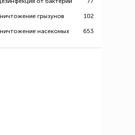
Дезинфекция от бактерий
77
Уничтожение грызунов
102
Уничтожение насекомых
653