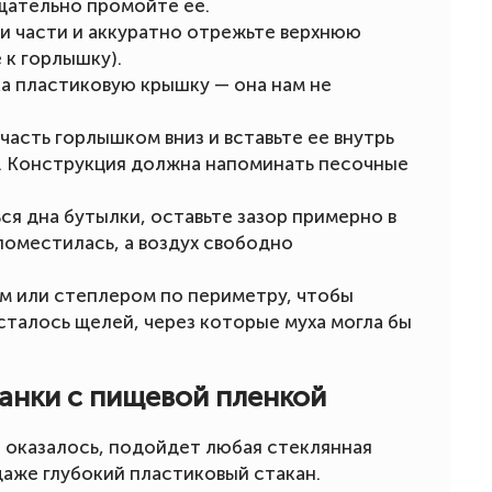
щательно промойте ее.
ри части и аккуратно отрежьте верхнюю
 к горлышку).
а пластиковую крышку — она нам не
асть горлышком вниз и вставьте ее внутрь
у. Конструкция должна напоминать песочные
я дна бутылки, оставьте зазор примерно в
поместилась, а воздух свободно
ем или степлером по периметру, чтобы
осталось щелей, через которые муха могла бы
банки с пищевой пленкой
е оказалось, подойдет любая стеклянная
даже глубокий пластиковый стакан.