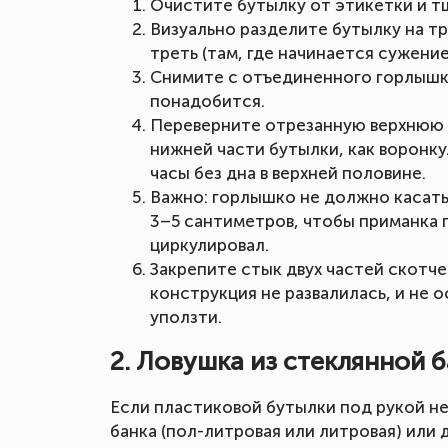
Очистите бутылку от этикетки и т
Визуально разделите бутылку на т
треть (там, где начинается сужение
Снимите с отъединенного горлышк
понадобится.
Переверните отрезанную верхнюю ч
нижней части бутылки, как воронк
часы без дна в верхней половине.
Важно: горлышко не должно касатьс
3–5 сантиметров, чтобы приманка 
циркулировал.
Закрепите стык двух частей скотч
конструкция не развалилась, и не 
уползти.
2. Ловушка из стеклянной 
Если пластиковой бутылки под рукой н
банка (пол-литровая или литровая) или 