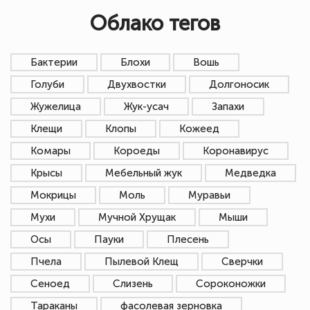
Облако тегов
Бактерии
Блохи
Вошь
Голуби
Двухвостки
Долгоносик
Жужелица
Жук-усач
Запахи
Клещи
Клопы
Кожеед
Комары
Короеды
Коронавирус
Крысы
Мебельный жук
Медведка
Мокрицы
Моль
Муравьи
Мухи
Мучной Хрущак
Мыши
Осы
Пауки
Плесень
Пчела
Пылевой Клещ
Сверчки
Сеноед
Слизень
Сороконожки
Тараканы
фасолевая зерновка