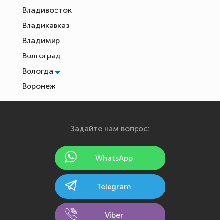
Владивосток
Владикавказ
Владимир
Волгоград
Вологда
Воронеж
Екатеринбург
Иваново
Задайте нам вопрос:
Ижевск
Йошкар-Ола
WhatsApp
Казань
Калининград
Telegram
Калуга
Кемерово
Viber