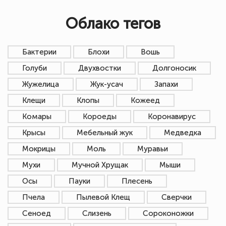
Облако тегов
Бактерии
Блохи
Вошь
Голуби
Двухвостки
Долгоносик
Жужелица
Жук-усач
Запахи
Клещи
Клопы
Кожеед
Комары
Короеды
Коронавирус
Крысы
Мебельный жук
Медведка
Мокрицы
Моль
Муравьи
Мухи
Мучной Хрущак
Мыши
Осы
Пауки
Плесень
Пчела
Пылевой Клещ
Сверчки
Сеноед
Слизень
Сороконожки