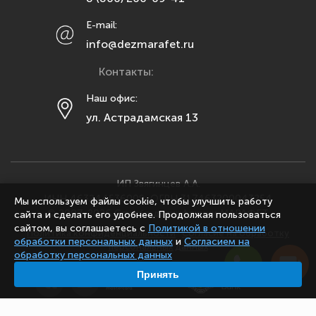
Мурманск
E-mail:
Набережные Челны
info@dezmarafet.ru
Нижний Новгород
Контакты:
Новосибирск
Омск
Наш офис:
ул. Астрадамская 13
Орел
Оренбург
Пенза
Пермь
ИП Звягинцев А.А.
ИНН 463244536009, ОГРН 317463200043254
Мы используем файлы cookie, чтобы улучшить работу
Ростов-на-Дону
© 2007-2026 Служба дезинфекции МАРАФЕТ
сайта и сделать его удобнее. Продолжая пользоваться
Рязань
сайтом, вы соглашаетесь с
Политикой в отношении
Политика конфиденциальности
·
Согласие на обработку
обработки персональных данных
и
Согласием на
персональных данных
Самара
обработку персональных данных
Санкт-Петербург
Принять
Саранск
Саратов