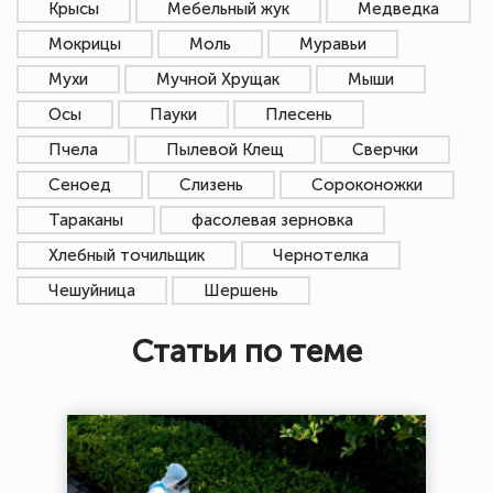
Крысы
Мебельный жук
Медведка
Мокрицы
Моль
Муравьи
Мухи
Мучной Хрущак
Мыши
Осы
Пауки
Плесень
Пчела
Пылевой Клещ
Сверчки
Сеноед
Слизень
Сороконожки
Тараканы
фасолевая зерновка
Хлебный точильщик
Чернотелка
Чешуйница
Шершень
Статьи по теме