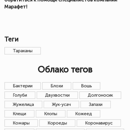
Марафет!
Теги
Тараканы
Облако тегов
Бактерии
Блохи
Вошь
Голуби
Двухвостки
Долгоносик
Жужелица
Жук-усач
Запахи
Клещи
Клопы
Кожеед
Комары
Короеды
Коронавирус