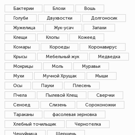
Бактерии
Блохи
Вошь
Голуби
Двухвостки
Долгоносик
Жужелица
Жук-усач
Запахи
Клещи
Клопы
Кожеед
Комары
Короеды
Коронавирус
Крысы
Мебельный жук
Медведка
Мокрицы
Моль
Муравьи
Мухи
Мучной Хрущак
Мыши
Осы
Пауки
Плесень
Пчела
Пылевой Клещ
Сверчки
Сеноед
Слизень
Сороконожки
Тараканы
фасолевая зерновка
Хлебный точильщик
Чернотелка
Чешуйница
Шершень