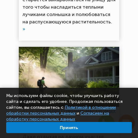
того чтобы насладиться теплыми
лучиками солнышка и полюбоваться
на распускающуюся растительность.
»
Мы используем файлы cookie, чтобы улучшить работу
сайта и сделать его удобнее. Продолжая пользоваться
сайтом, вы соглашаетесь с
Политикой в отношении
УНИЧТОЖЕНИЕ НАСЕКОМЫХ
03.06.2020
обработки персональных данных
и
Согласием на
обработку персональных данных
Акарицидная обработка
Принять
Даже отдыхая на дачном участке,