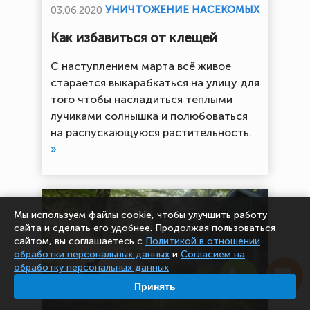
УНИЧТОЖЕНИЕ НАСЕКОМЫХ
03.06.2020
Как избавиться от клещей
С наступлением марта всё живое
старается выкарабкаться на улицу для
того чтобы насладиться теплыми
лучиками солнышка и полюбоваться
на распускающуюся растительность.
»
Мы используем файлы cookie, чтобы улучшить работу
сайта и сделать его удобнее. Продолжая пользоваться
сайтом, вы соглашаетесь с
Политикой в отношении
обработки персональных данных
и
Согласием на
обработку персональных данных
Принять