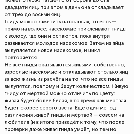
может отложить где-то от сорока до ста
двадцати яиц, при этом в день она откладывает
от трёх до восьми яиц.
Гниду можно заметить на волосах, то есть —
прямо на волосе: насекомые приклеивают гниды
к волосу, где они и остаются, пока внутри
развивается молодое насекомое. Затем из яйца
вылупляется новое насекомое, и цикл
повторяется.
Не все гниды оказываются живыми: собственно,
взрослые насекомые и откладывают столько яиц
за всю жизнь из расчёта на то, что не все гниды
вылупятся, поэтому и берут количеством. Живую
гниду от мёртвой можно отличить по цвету:
живая будет более белая, в то время как мёртвая
будет скорее серого цвета. Ещё один метод
различения живой гниды и мёртвой — совсем на
любителя (и в итоге приведёт к тому, что после
проверки даже живая гнида умрёт, но тем но