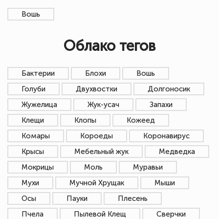
Вошь
Облако тегов
Бактерии
Блохи
Вошь
Голуби
Двухвостки
Долгоносик
Жужелица
Жук-усач
Запахи
Клещи
Клопы
Кожеед
Комары
Короеды
Коронавирус
Крысы
Мебельный жук
Медведка
Мокрицы
Моль
Муравьи
Мухи
Мучной Хрущак
Мыши
Осы
Пауки
Плесень
Пчела
Пылевой Клещ
Сверчки