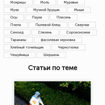
Мокрицы
Моль
Муравьи
Мухи
Мучной Хрущак
Мыши
Осы
Пауки
Плесень
Пчела
Пылевой Клещ
Сверчки
Сеноед
Слизень
Сороконожки
Тараканы
фасолевая зерновка
Хлебный точильщик
Чернотелка
Чешуйница
Шершень
Статьи по теме