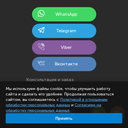
Йошкар-Ола
WhatsApp
Казань
Калининград
Telegram
Калуга
Кемерово
Viber
Киров
Кострома
Вконтакте
Краснодар
Красноярск
Консультация и заказ:
Курск
Мы используем файлы cookie, чтобы улучшить работу
Пн-Вс 8:00-20:00
сайта и сделать его удобнее. Продолжая пользоваться
Липецк
сайтом, вы соглашаетесь с
Политикой в отношении
Телефон:
обработки персональных данных
и
Согласием на
Махачкала
обработку персональных данных
8 (800) 200-09-41
Москва
Принять
8 (800) 200-09-41
Мурманск