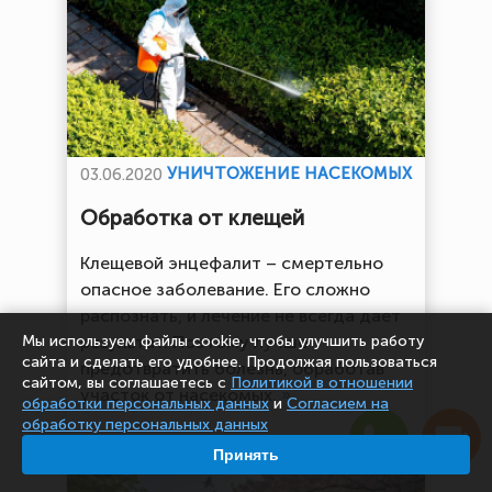
УНИЧТОЖЕНИЕ НАСЕКОМЫХ
03.06.2020
Обработка от клещей
Клещевой энцефалит – смертельно
опасное заболевание. Его сложно
распознать, и лечение не всегда дает
Мы используем файлы cookie, чтобы улучшить работу
результат. Поэтому лучше
сайта и сделать его удобнее. Продолжая пользоваться
предотвратить болезнь, обработав
сайтом, вы соглашаетесь с
Политикой в отношении
участок от насекомых.
»
обработки персональных данных
и
Согласием на
обработку персональных данных
Принять