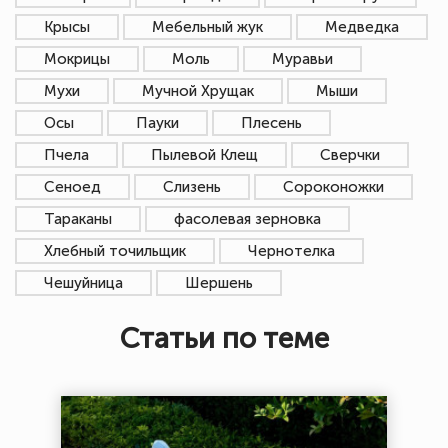
Крысы
Мебельный жук
Медведка
Мокрицы
Моль
Муравьи
Мухи
Мучной Хрущак
Мыши
Осы
Пауки
Плесень
Пчела
Пылевой Клещ
Сверчки
Сеноед
Слизень
Сороконожки
Тараканы
фасолевая зерновка
Хлебный точильщик
Чернотелка
Чешуйница
Шершень
Статьи по теме