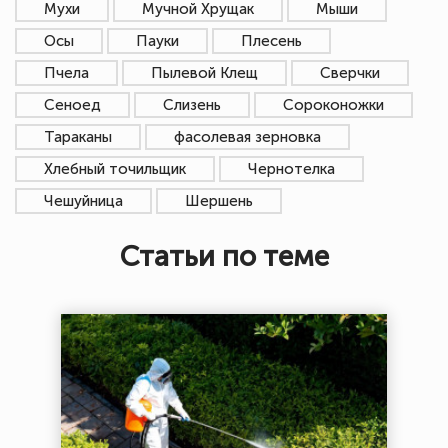
Мухи
Мучной Хрущак
Мыши
Осы
Пауки
Плесень
Пчела
Пылевой Клещ
Сверчки
Сеноед
Слизень
Сороконожки
Тараканы
фасолевая зерновка
Хлебный точильщик
Чернотелка
Чешуйница
Шершень
Статьи по теме