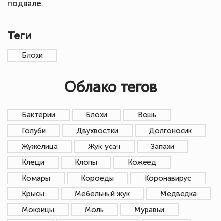
подвале.
Теги
Блохи
Облако тегов
Бактерии
Блохи
Вошь
Голуби
Двухвостки
Долгоносик
Жужелица
Жук-усач
Запахи
Клещи
Клопы
Кожеед
Комары
Короеды
Коронавирус
Крысы
Мебельный жук
Медведка
Мокрицы
Моль
Муравьи