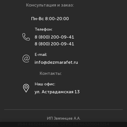
Красноярск
Консультация и заказ:
Курск
Пн-Вс 8:00-20:00
Липецк
Телефон:
Махачкала
8 (800) 200-09-41
Москва
8 (800) 200-09-41
Мурманск
E-mail:
Набережные Челны
info@dezmarafet.ru
Нижний Новгород
Контакты:
Новосибирск
Омск
Наш офис:
ул. Астрадамская 13
Орел
Оренбург
Пенза
Пермь
ИП Звягинцев А.А.
ИНН 463244536009, ОГРН 317463200043254