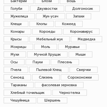
Бактерии
Блохи
Вошь
Голуби
Двухвостки
Долгоносик
Жужелица
Жук-усач
Запахи
Клещи
Клопы
Кожеед
Комары
Короеды
Коронавирус
Крысы
Мебельный жук
Медведка
Мокрицы
Моль
Муравьи
Мухи
Мучной Хрущак
Мыши
Осы
Пауки
Плесень
Пчела
Пылевой Клещ
Сверчки
Сеноед
Слизень
Сороконожки
Тараканы
фасолевая зерновка
Хлебный точильщик
Чернотелка
Чешуйница
Шершень