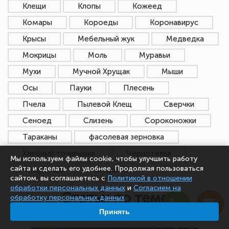
Клещи
Клопы
Кожеед
Комары
Короеды
Коронавирус
Крысы
Мебельный жук
Медведка
Мокрицы
Моль
Муравьи
Мухи
Мучной Хрущак
Мыши
Осы
Пауки
Плесень
Пчела
Пылевой Клещ
Сверчки
Сеноед
Слизень
Сороконожки
Тараканы
фасолевая зерновка
Хлебный точильщик
Чернотелка
Мы используем файлы cookie, чтобы улучшить работу
сайта и сделать его удобнее. Продолжая пользоваться
Чешуйница
Шершень
сайтом, вы соглашаетесь с
Политикой в отношении
обработки персональных данных
и
Согласием на
Статьи по теме
обработку персональных данных
Принять