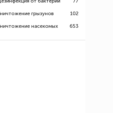
Дезинфекция от бактерий
77
Уничтожение грызунов
102
Уничтожение насекомых
653