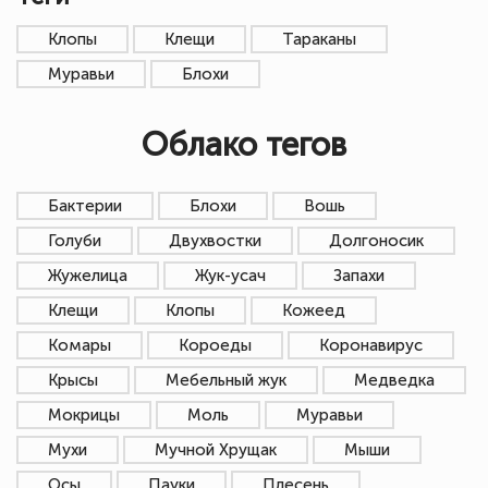
Клопы
Клещи
Тараканы
Муравьи
Блохи
Облако тегов
Бактерии
Блохи
Вошь
Голуби
Двухвостки
Долгоносик
Жужелица
Жук-усач
Запахи
Клещи
Клопы
Кожеед
Комары
Короеды
Коронавирус
Крысы
Мебельный жук
Медведка
Мокрицы
Моль
Муравьи
Мухи
Мучной Хрущак
Мыши
Осы
Пауки
Плесень