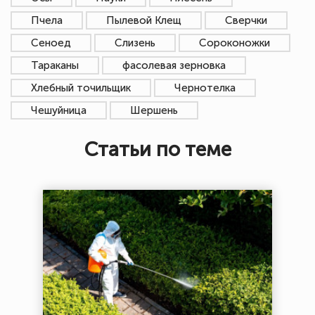
Пчела
Пылевой Клещ
Сверчки
Сеноед
Слизень
Сороконожки
Тараканы
фасолевая зерновка
Хлебный точильщик
Чернотелка
Чешуйница
Шершень
Статьи по теме