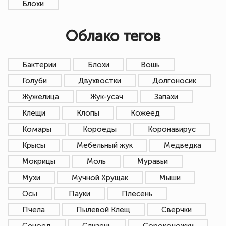
Блохи
Облако тегов
Бактерии
Блохи
Вошь
Голуби
Двухвостки
Долгоносик
Жужелица
Жук-усач
Запахи
Клещи
Клопы
Кожеед
Комары
Короеды
Коронавирус
Крысы
Мебельный жук
Медведка
Мокрицы
Моль
Муравьи
Мухи
Мучной Хрущак
Мыши
Осы
Пауки
Плесень
Пчела
Пылевой Клещ
Сверчки
Сеноед
Слизень
Сороконожки