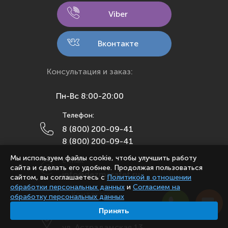
Кемерово
Viber
Киров
Кострома
Вконтакте
Краснодар
Красноярск
Консультация и заказ:
Курск
Пн-Вс 8:00-20:00
Липецк
Телефон:
Махачкала
8 (800) 200-09-41
Москва
8 (800) 200-09-41
Мурманск
Мы используем файлы cookie, чтобы улучшить работу
E-mail:
Набережные Челны
сайта и сделать его удобнее. Продолжая пользоваться
info@dezmarafet.ru
сайтом, вы соглашаетесь с
Политикой в отношении
Нижний Новгород
обработки персональных данных
и
Согласием на
Контакты:
Новосибирск
обработку персональных данных
Принять
Омск
Наш офис:
ул. Астрадамская 13
Орел