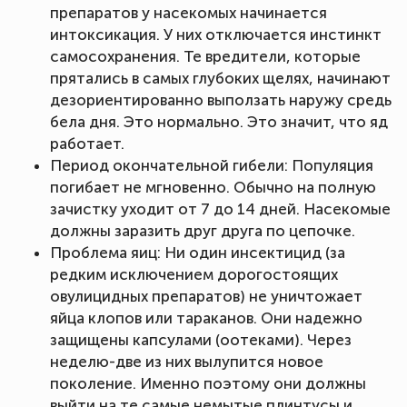
препаратов у насекомых начинается
интоксикация. У них отключается инстинкт
самосохранения. Те вредители, которые
прятались в самых глубоких щелях, начинают
дезориентированно выползать наружу средь
бела дня. Это нормально. Это значит, что яд
работает.
Период окончательной гибели: Популяция
погибает не мгновенно. Обычно на полную
зачистку уходит от 7 до 14 дней. Насекомые
должны заразить друг друга по цепочке.
Проблема яиц: Ни один инсектицид (за
редким исключением дорогостоящих
овулицидных препаратов) не уничтожает
яйца клопов или тараканов. Они надежно
защищены капсулами (оотеками). Через
неделю-две из них вылупится новое
поколение. Именно поэтому они должны
выйти на те самые немытые плинтусы и