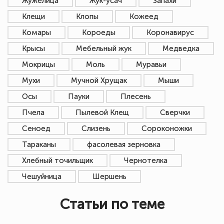
Жужелица
Жук-усач
Запахи
Клещи
Клопы
Кожеед
Комары
Короеды
Коронавирус
Крысы
Мебельный жук
Медведка
Мокрицы
Моль
Муравьи
Мухи
Мучной Хрущак
Мыши
Осы
Пауки
Плесень
Пчела
Пылевой Клещ
Сверчки
Сеноед
Слизень
Сороконожки
Тараканы
фасолевая зерновка
Хлебный точильщик
Чернотелка
Чешуйница
Шершень
Статьи по теме