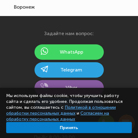
Воронеж
Екатеринбург
Иваново
Задайте нам вопрос:
Ижевск
Йошкар-Ола
WhatsApp
Казань
Калининград
Telegram
Калуга
Кемерово
Viber
Киров
Мы используем файлы cookie, чтобы улучшить работу
сайта и сделать его удобнее. Продолжая пользоваться
Кострома
Вконтакте
сайтом, вы соглашаетесь с
Политикой в отношении
Краснодар
обработки персональных данных
и
Согласием на
обработку персональных данных
Красноярск
Консультация и заказ:
Принять
Курск
Пн-Вс 8:00-20:00