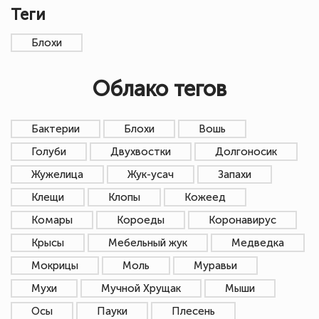
Теги
Блохи
Облако тегов
Бактерии
Блохи
Вошь
Голуби
Двухвостки
Долгоносик
Жужелица
Жук-усач
Запахи
Клещи
Клопы
Кожеед
Комары
Короеды
Коронавирус
Крысы
Мебельный жук
Медведка
Мокрицы
Моль
Муравьи
Мухи
Мучной Хрущак
Мыши
Осы
Пауки
Плесень