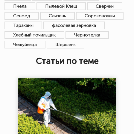
Пчела
Пылевой Клещ
Сверчки
Сеноед
Слизень
Сороконожки
Тараканы
фасолевая зерновка
Хлебный точильщик
Чернотелка
Чешуйница
Шершень
Статьи по теме