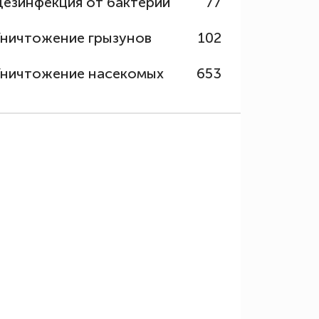
Дезинфекция от бактерий
77
Уничтожение грызунов
102
Уничтожение насекомых
653