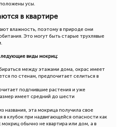
асположены усы.
аются в квартире
ают влажность, поэтому в природе они
обитания. Это могут быть старые трухлявые
.
следующие виды мокриц:
бираться между этажами дома, окрас имеет
ется по стенам, предпочитает селиться в
очитает подгнившие растения и уже
Размер имеет средний до шести
з названия, эта мокрица получила свое
я в клубок при надвигающейся опасности как
 мокриц обычно не квартира или дом, а в