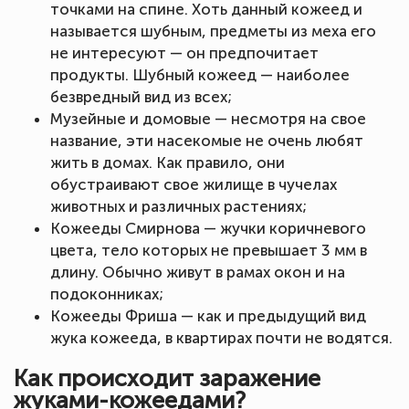
точками на спине. Хоть данный кожеед и
называется шубным, предметы из меха его
не интересуют — он предпочитает
продукты. Шубный кожеед — наиболее
безвредный вид из всех;
Музейные и домовые — несмотря на свое
название, эти насекомые не очень любят
жить в домах. Как правило, они
обустраивают свое жилище в чучелах
животных и различных растениях;
Кожееды Смирнова — жучки коричневого
цвета, тело которых не превышает 3 мм в
длину. Обычно живут в рамах окон и на
подоконниках;
Кожееды Фриша — как и предыдущий вид
жука кожееда, в квартирах почти не водятся.
Как происходит заражение
жуками-кожеедами?