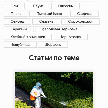
Осы
Пауки
Плесень
Пчела
Пылевой Клещ
Сверчки
Сеноед
Слизень
Сороконожки
Тараканы
фасолевая зерновка
Хлебный точильщик
Чернотелка
Чешуйница
Шершень
Статьи по теме