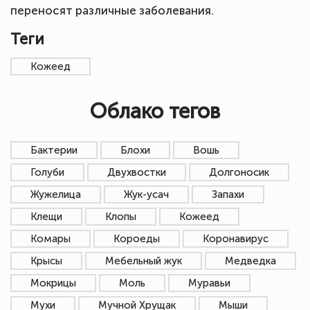
переносят различные заболевания.
Теги
Кожеед
Облако тегов
Бактерии
Блохи
Вошь
Голуби
Двухвостки
Долгоносик
Жужелица
Жук-усач
Запахи
Клещи
Клопы
Кожеед
Комары
Короеды
Коронавирус
Крысы
Мебельный жук
Медведка
Мокрицы
Моль
Муравьи
Мухи
Мучной Хрущак
Мыши