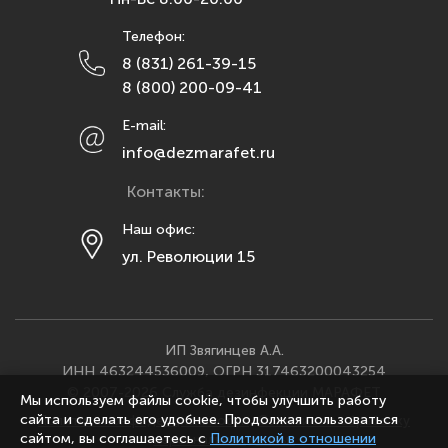
Липецк
Телефон:
Махачкала
8 (831) 261-39-15
Москва
8 (800) 200-09-41
Мурманск
E-mail:
Набережные Челны
info@dezmarafet.ru
Нижний Новгород
Контакты:
Новосибирск
Омск
Наш офис:
ул. Революции 15
Орел
Оренбург
Пенза
Пермь
ИП Звягинцев А.А.
ИНН 463244536009, ОГРН 317463200043254
Ростов-на-Дону
© 2007-2026 Служба дезинфекции МАРАФЕТ
Мы используем файлы cookie, чтобы улучшить работу
Рязань
сайта и сделать его удобнее. Продолжая пользоваться
Политика конфиденциальности
·
Согласие на обработку
сайтом, вы соглашаетесь с
Политикой в отношении
персональных данных
Самара