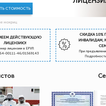
ЛИЦЕНЗИ
АТЬ СТОИМОСТЬ
е мокриц
СКИДКА 10% 
МЕЕМ ДЕЙСТВУЮЩУЮ
ИНВАЛИДАМ,
ЛИЦЕНЗИЮ!
СЕ
мер лицензии в ЕРУЛ:
При предъявлени
64-00111-46/01569143
Подробности
истов
Се