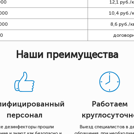
000
12,1 руб./к
000
10,4 руб./к
000
8,6 руб./кв
00
договор
Наши преимущества
лифицированный
Работаем
персонал
круглосуточн
се дезинфекторы прошли
Выезд специалистов в д
ние и знают как безопасно и
обращения, при необходи