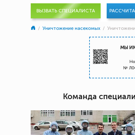
ВЫЗВАТЬ СПЕЦИАЛИСТА
РАССЧИТ
/
Уничтожение насекомых
/
Уничтожени
МЫ И
Но
№ Л0
Команда специал