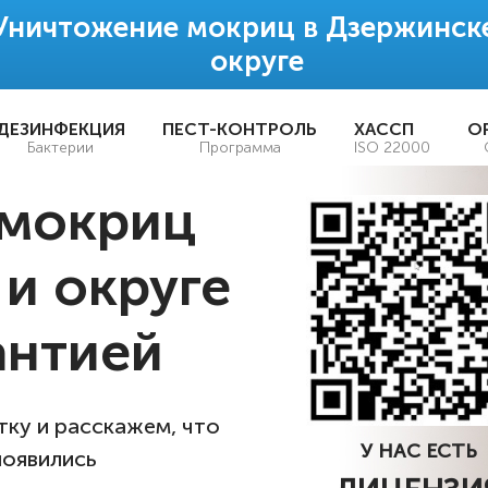
Уничтожение мокриц в Дзержинск
округе
ДЕЗИНФЕКЦИЯ
ПЕСТ-КОНТРОЛЬ
ХАССП
О
Бактерии
Программа
ISO 22000
 мокриц
и округе
рантией
ку и расскажем, что
У НАС ЕСТЬ
появились