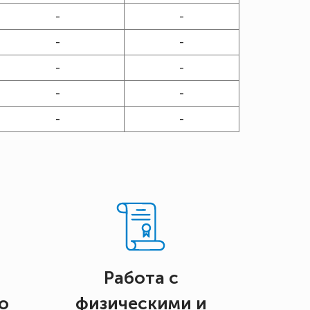
-
-
-
-
-
-
-
-
-
-
Работа с
о
физическими и