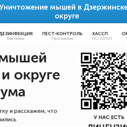
Уничтожение мышей в Дзержинске
округе
ДЕЗИНФЕКЦИЯ
ПЕСТ-КОНТРОЛЬ
ХАССП
О
Бактерии
Программа
ISO 22000
 мышей
и округе
шума
ку и расскажем, что
У НАС ЕСТЬ
вились