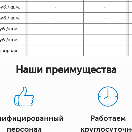
руб./кв.м.
-
-
руб./кв.м.
-
-
уб./кв.м.
-
-
уб./кв.м.
-
-
оворная
-
-
Наши преимущества
лифицированный
Работаем
персонал
круглосуточн