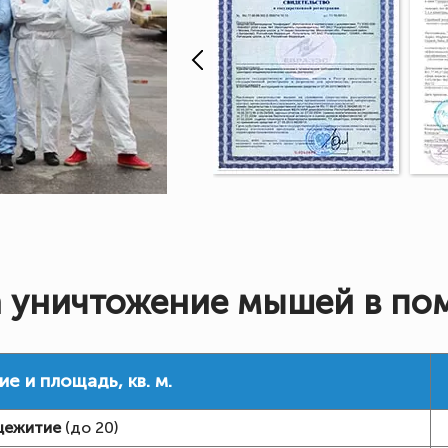
 уничтожение мышей в п
 и площадь, кв. м.
ежитие
(до 20)