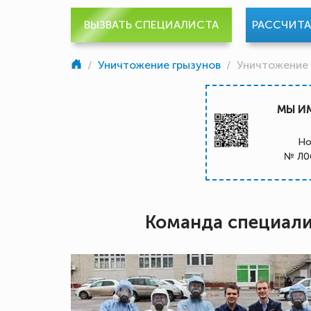
ВЫЗВАТЬ СПЕЦИАЛИСТА
РАССЧИТ
/
Уничтожение грызунов
/
Уничтожение
МЫ И
Но
№ Л0
Команда специал