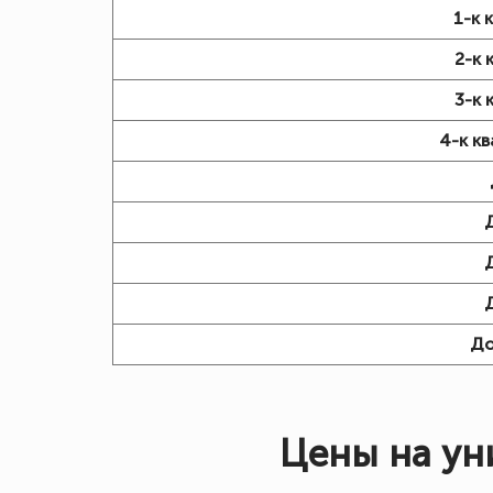
1-к 
2-к 
3-к 
4-к к
Д
Цены на ун