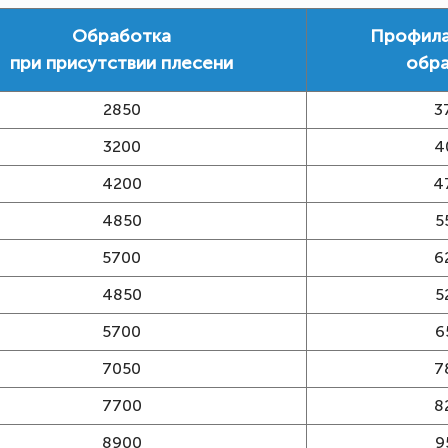
Обработка
Профила
при присутствии плесени
обр
2850
3
3200
4
4200
4
4850
5
5700
6
4850
5
5700
6
7050
7
7700
8
8900
9