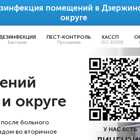
зинфекция помещений в Дзержинс
округе
ДЕЗИНФЕКЦИЯ
ПЕСТ-КОНТРОЛЬ
ХАССП
О
Бактерии
Программа
ISO 22000
ений
и округе
 после больного
У НАС ЕСТЬ
ездом во вторичное