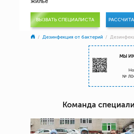
жилье
ВЫЗВАТЬ СПЕЦИАЛИСТА
РАССЧИТ
/
Дезинфекция от бактерий
/
Дезинфек
МЫ И
Но
№ Л0
Команда специал