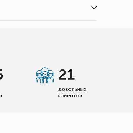
5
21
довольных
о
клиентов