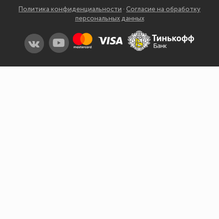
Рязань
Политика конфиденциальности
·
Согласие на обработку
персональных данных
Самара
Санкт-Петербург
Саранск
Саратов
Симферополь
Смоленск
Сочи
Ставрополь
Сыктывкар
Тамбов
Тверь
Томск
Тула
Тюмень