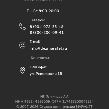
Курск
Пн-Вс 8:00-20:00
Липецк
Телефон:
Махачкала
8 (901) 078-35-48
Москва
8 (800) 200-09-41
Мурманск
E-mail:
Набережные Челны
info@dezmarafet.ru
Нижний Новгород
Контакты:
Новосибирск
Омск
Наш офис:
ул. Революции 15
Орел
Оренбург
Пенза
Пермь
ИП Звягинцев А.А.
ИНН 463244536009, ОГРН 317463200043254
Ростов-на-Дону
© 2007-2026 Служба дезинфекции МАРАФЕТ