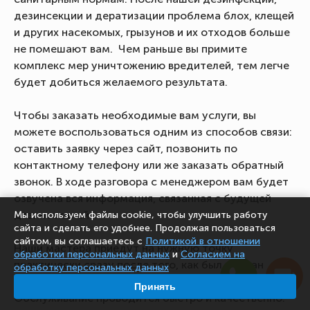
дезинсекции и дератизации проблема блох, клещей
и других насекомых, грызунов и их отходов больше
не помешают вам. Чем раньше вы примите
комплекс мер уничтожению вредителей, тем легче
будет добиться желаемого результата.
Чтобы заказать необходимые вам услуги, вы
можете воспользоваться одним из способов связи:
оставить заявку через сайт, позвонить по
контактному телефону или же заказать обратный
звонок. В ходе разговора с менеджером вам будет
озвучена вся информация, связанная с будущей
дезинсекцией.
Мы используем файлы cookie, чтобы улучшить работу
сайта и сделать его удобнее. Продолжая пользоваться
сайтом, вы соглашаетесь с
Политикой в отношении
Наши мастера приедут на нужную точку
обработки персональных данных
и
Согласием на
практически сразу после того, как был сделан
обработку персональных данных
звонок. Выезд на объекты возможен даже ночью.
Принять
Обслуживание проводится быстро и качественно.