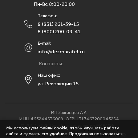
Пн-Вс 8:00-20:00
Липецк
Телефон:
Махачкала
8 (831) 261-39-15
Москва
8 (800) 200-09-41
Мурманск
E-mail:
Набережные Челны
info@dezmarafet.ru
Нижний Новгород
Контакты:
Новосибирск
Омск
Наш офис:
ул. Революции 15
Орел
Оренбург
Пенза
Пермь
ИП Звягинцев А.А.
ИНН 463244536009, ОГРН 317463200043254
Ростов-на-Дону
© 2007-2026 Служба дезинфекции МАРАФЕТ
Мы используем файлы cookie, чтобы улучшить работу
Рязань
сайта и сделать его удобнее. Продолжая пользоваться
Политика конфиденциальности
·
Согласие на обработку