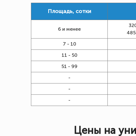
Площадь, сотки
32
6 и менее
485
7 - 10
11 - 50
51 - 99
-
-
-
Цены на ун