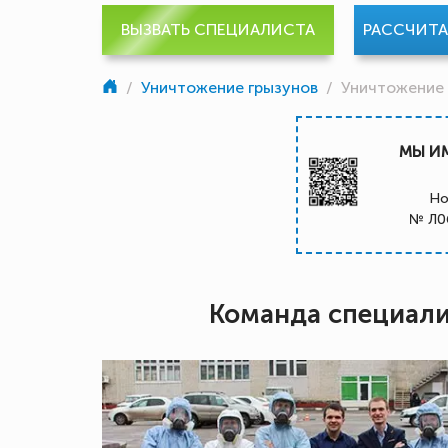
ВЫЗВАТЬ СПЕЦИАЛИСТА
РАССЧИТ
/
Уничтожение грызунов
/
Уничтожение
МЫ И
Но
№ Л0
Команда специал