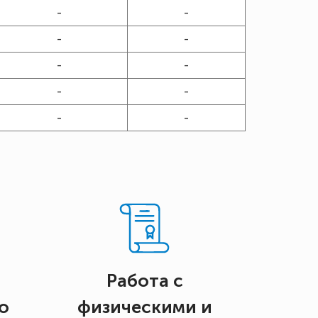
-
-
-
-
-
-
-
-
-
-
Работа с
о
физическими и