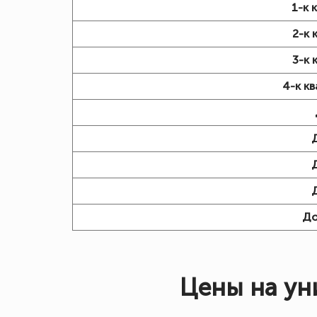
1-к 
2-к 
3-к 
4-к к
Д
Цены на ун