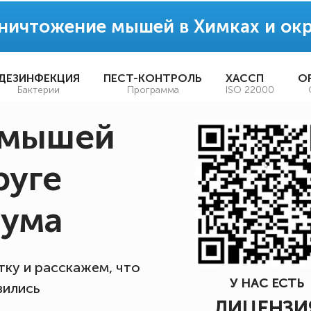
ничтожение мышей в Химках и окр
ДЕЗИНФЕКЦИЯ
ПЕСТ-КОНТРОЛЬ
ХАССП
О
Бактерии
Программа
ISO 22000
 мышей
руге
шума
ку и расскажем, что
У НАС ЕСТЬ
вились
ЛИЦЕНЗИ