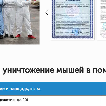
 уничтожение мышей в п
 и площадь, кв. м.
ежитие
(до 20)