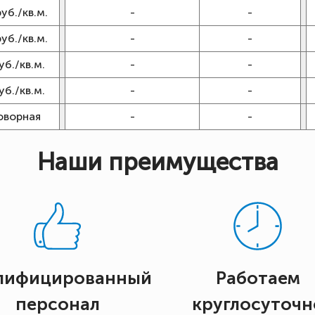
руб./кв.м.
-
-
руб./кв.м.
-
-
уб./кв.м.
-
-
уб./кв.м.
-
-
оворная
-
-
Наши преимущества
лифицированный
Работаем
персонал
круглосуточн