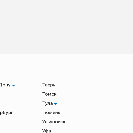
-Дону
Тверь
Томск
Тула
рбург
Тюмень
Ульяновск
Уфа