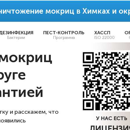
ничтожение мокриц в Химках и ок
ДЕЗИНФЕКЦИЯ
ПЕСТ-КОНТРОЛЬ
ХАССП
О
Бактерии
Программа
ISO 22000
 мокриц
руге
рантией
ку и расскажем, что
У НАС ЕСТЬ
появились
ЛИЦЕНЗИ