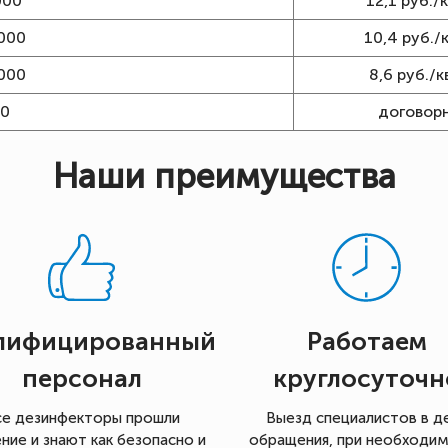
000
12,1 руб./к
000
10,4 руб./к
000
8,6 руб./кв
00
договор
Наши преимущества
лифицированный
Работаем
персонал
круглосуточн
се дезинфекторы прошли
Выезд специалистов в д
ние и знают как безопасно и
обращения, при необходи