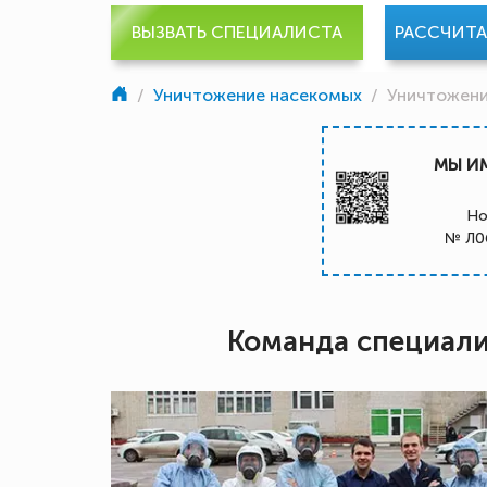
ВЫЗВАТЬ СПЕЦИАЛИСТА
РАССЧИТ
/
Уничтожение насекомых
/
Уничтожени
МЫ И
Но
№ Л0
Команда специал