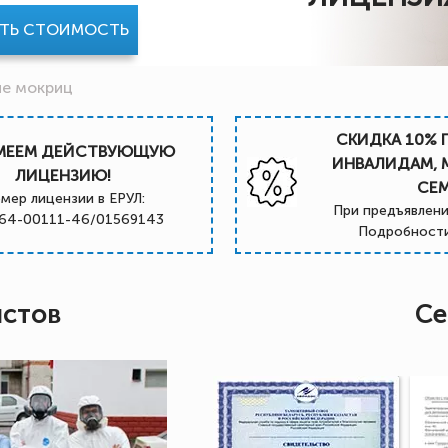
АТЬ СТОИМОСТЬ
е мокриц
СКИДКА 10% 
МЕЕМ ДЕЙСТВУЮЩУЮ
ИНВАЛИДАМ,
ЛИЦЕНЗИЮ!
СЕ
мер лицензии в ЕРУЛ:
При предъявлени
64-00111-46/01569143
Подробности
истов
Се