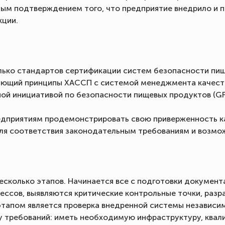
ым подтверждением того, что предприятие внедрило и
кции.
лько стандартов сертификации систем безопасности пищ
ющий принципы ХАССП с системой менеджмента качества
ой инициативой по безопасности пищевых продуктов (GFS
едприятиям продемонстрировать свою приверженность ка
ля соответствия законодательным требованиям и возмож
сколько этапов. Начинается все с подготовки документ
ессов, выявляются критические контрольные точки, раз
тапом является проверка внедренной системы независи
 требований: иметь необходимую инфраструктуру, квал