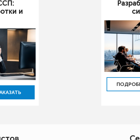
ССП:
Разра
отки и
с
ПОДРОБ
АКАЗАТЬ
истов
Се