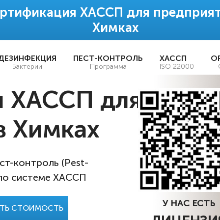
ртификация ХАССП для предприят
Химках
ДЕЗИНФЕКЦИЯ
ПЕСТ-КОНТРОЛЬ
ХАССП
О
Бактерии
Программа
ISO 22000
я ХАССП для
в Химках
т-контроль (Pest-
 по системе ХАССП
У НАС ЕСТЬ
АТЬ СТОИМОСТЬ