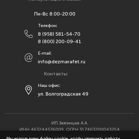
Курск
Пн-Вс 8:00-20:00
Липецк
Телефон:
Махачкала
8 (958) 581-54-70
Москва
8 (800) 200-09-41
Мурманск
E-mail:
Набережные Челны
info@dezmarafet.ru
Нижний Новгород
Контакты:
Новосибирск
Омск
Наш офис:
ул. Волгоградская 49
Орел
Оренбург
Пенза
Пермь
ИП Звягинцев А.А.
ИНН 463244536009, ОГРН 317463200043254
Ростов-на-Дону
© 2007-2026 Служба дезинфекции МАРАФЕТ
Мы используем файлы cookie, чтобы улучшить работу