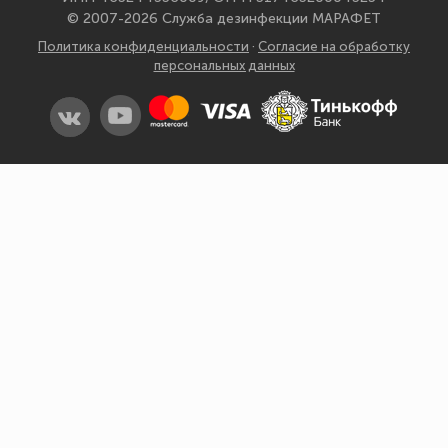
Ростов-на-Дону
© 2007-2026 Служба дезинфекции МАРАФЕТ
Рязань
Политика конфиденциальности
·
Согласие на обработку
персональных данных
Самара
Санкт-Петербург
Саранск
Саратов
Симферополь
Смоленск
Сочи
Ставрополь
Сыктывкар
Тамбов
Тверь
Томск
Тула