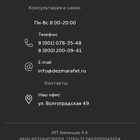
Красноярск
Консультация и заказ:
Курск
Пн-Вс 8:00-20:00
Липецк
Телефон:
Махачкала
8 (901) 078-35-48
Москва
8 (800) 200-09-41
Мурманск
E-mail:
Набережные Челны
info@dezmarafet.ru
Нижний Новгород
Контакты:
Новосибирск
Омск
Наш офис:
ул. Волгоградская 49
Орел
Оренбург
Пенза
Пермь
ИП Звягинцев А.А.
ИНН 463244536009, ОГРН 317463200043254