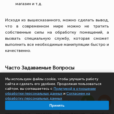
магазин и т.д.
Исходя из вышесказанного, можно сделать вывод,
что в современном мире можно не тратить
собственные силы на обработку помещений, а
вызвать специальную службу, которая сможет
выполнить все необходимые манипуляции быстро и
качественно.
Часто Задаваемые Вопросы
Мы используем файлы cookie, чтобы улучшить работу
сайта и сделать его удобнее. Продолжая пользоваться
сайтом, вы соглашаетесь с
Политикой в отношении
Что такое дезинфекция и ее виды?
обработки персональных данных
и
Согласием на
обработку персональных данных
Дезинфекция – это способ обеззараживания
Принять
помещений и предметов, с использованием
специальных средств. Дезинфекция способна