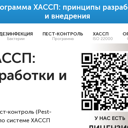
ограмма ХАССП: принципы разраб
и внедрения
ДЕЗИНФЕКЦИЯ
ПЕСТ-КОНТРОЛЬ
ХАССП
О
Бактерии
Программа
ISO 22000
АССП:
работки и
т-контроль (Pest-
У НАС ЕСТЬ
 по системе ХАССП