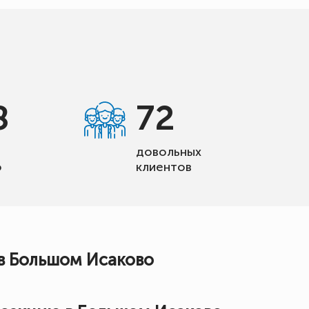
8
72
довольных
о
клиентов
в Большом Исаково