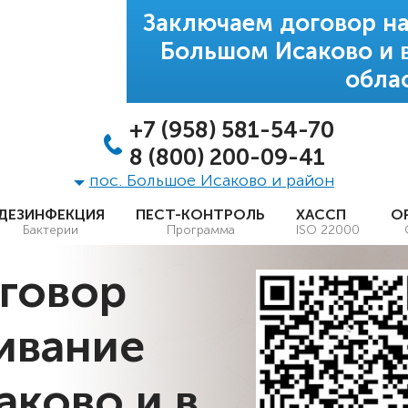
Заключаем договор на
Большом Исаково и 
обла
+7 (958) 581-54-70
8 (800) 200-09-41
пос. Большое Исаково и район
ДЕЗИНФЕКЦИЯ
ПЕСТ-КОНТРОЛЬ
ХАССП
О
Бактерии
Программа
ISO 22000
говор
ивание
аково и в