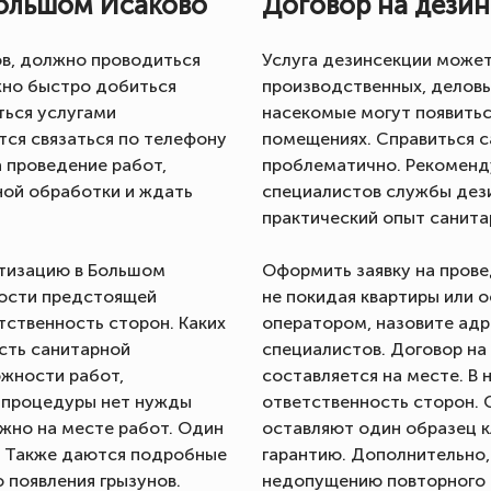
Большом Исаково
Договор на дези
ов, должно проводиться
Услуга дезинсекции может
но быстро добиться
производственных, деловых
ться услугами
насекомые могут появитьс
ся связаться по телефону
помещениях. Справиться 
а проведение работ,
проблематично. Рекоменд
ной обработки и ждать
специалистов службы дез
практический опыт санита
атизацию в Большом
Оформить заявку на пров
ности предстоящей
не покидая квартиры или 
тственность сторон. Каких
оператором, назовите адр
сть санитарной
специалистов. Договор на
ожности работ,
составляется на месте. В
я процедуры нет нужды
ответственность сторон. 
жно на месте работ. Один
оставляют один образец к
. Также даются подробные
гарантию. Дополнительно
появления грызунов.
недопущению повторного 