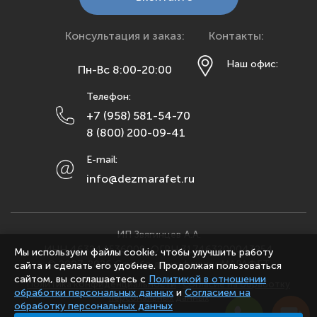
Краснодар
Красноярск
Консультация и заказ:
Контакты:
Курск
Наш офис:
Пн-Вс 8:00-20:00
Липецк
Телефон:
Махачкала
+7 (958) 581-54-70
Москва
8 (800) 200-09-41
Мурманск
E-mail:
Набережные Челны
info@dezmarafet.ru
Нижний Новгород
Новосибирск
Омск
ИП Звягинцев А.А.
ИНН 463244536009, ОГРН 317463200043254
Орел
Мы используем файлы cookie, чтобы улучшить работу
© 2007-2026 Служба дезинфекции МАРАФЕТ
сайта и сделать его удобнее. Продолжая пользоваться
Оренбург
сайтом, вы соглашаетесь с
Политикой в отношении
Политика конфиденциальности
·
Согласие на обработку
обработки персональных данных
и
Согласием на
Пенза
персональных данных
обработку персональных данных